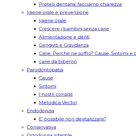
Protesi dentaria: facciamo chiarezza
Igiene orale e prevenzione
Igiene orale
Crescere i bambini senza carie
Alimentazione e denti
Gengiviti e Gravidanza
Carie. Perchè ne soffro? Cause, Sintomi e c
carie da biberon
Parodontopatia
Cause
Sintomi
I nostri consigli
Metodica Vector
Endodonzia
E’ possibile non devitalizzare?
Conservativa
Ortodonzia infantile